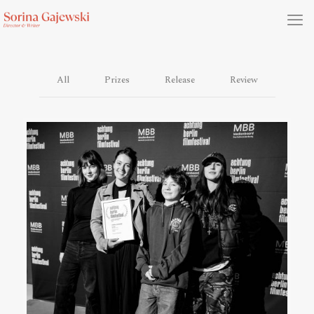
All
Prizes
Release
Review